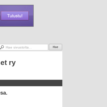
et ry
sa.