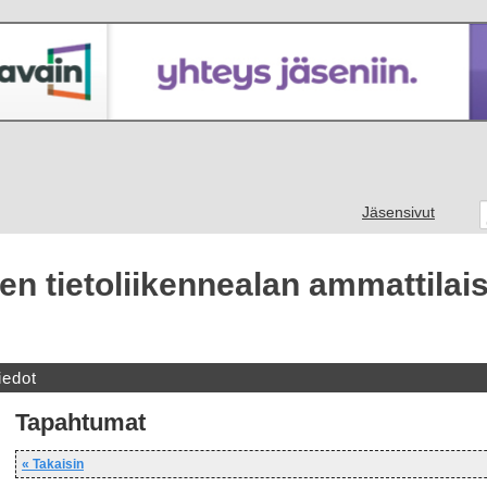
Jäsensivut
n tietoliikennealan ammattilais
iedot
Tapahtumat
« Takaisin