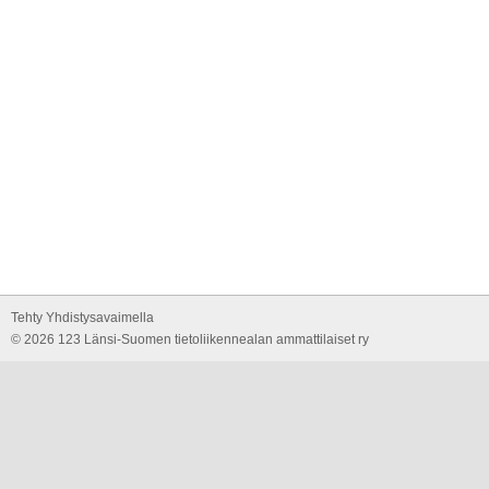
Tehty Yhdistysavaimella
©
2026 123 Länsi-Suomen tietoliikennealan ammattilaiset ry